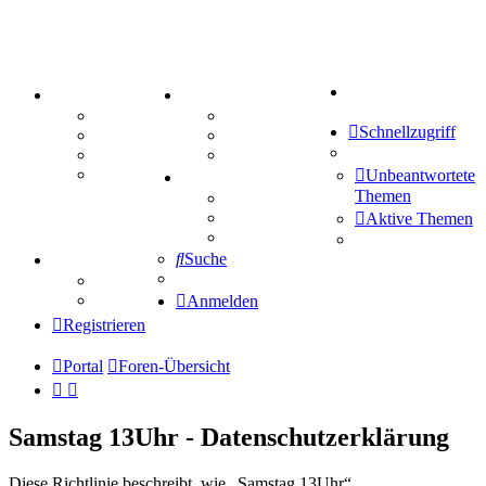
Suche
PORTAL
ZEUG
Forum
Aktienbörse
Schnellzugriff
Webhosting
Treffenübersicht
FAQ
Zitatesammlung
Mastodon
Unbeantwortete
SPIELE
Themen
Kniffel
Sudoku
Aktive Themen
Schiffe versenken
Suche
TIPPSPIEL
Tipprunde
Comunio
Anmelden
Registrieren
Portal
Foren-Übersicht
Samstag 13Uhr - Datenschutzerklärung
Diese Richtlinie beschreibt, wie „Samstag 13Uhr“