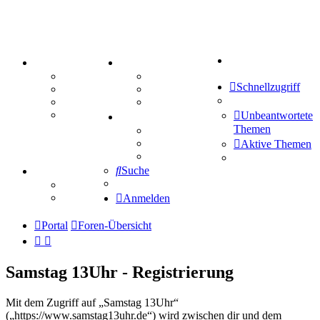
Suche
PORTAL
ZEUG
Forum
Aktienbörse
Schnellzugriff
Webhosting
Treffenübersicht
FAQ
Zitatesammlung
Mastodon
Unbeantwortete
SPIELE
Themen
Kniffel
Sudoku
Aktive Themen
Schiffe versenken
Suche
TIPPSPIEL
Tipprunde
Comunio
Anmelden
Portal
Foren-Übersicht
Samstag 13Uhr - Registrierung
Mit dem Zugriff auf „Samstag 13Uhr“
(„https://www.samstag13uhr.de“) wird zwischen dir und dem