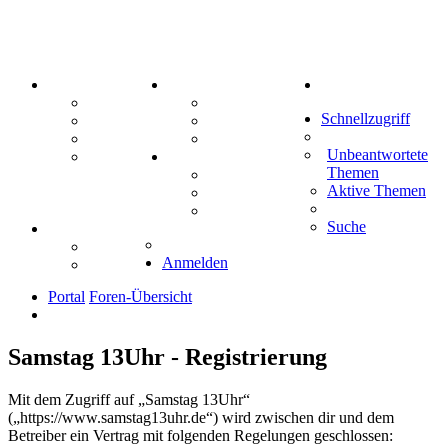
PORTAL
ZEUG
Suche
Forum
Aktienbörse
Schnellzugriff
Webhosting
Treffenübersicht
FAQ
Zitatesammlung
Unbeantwortete
Mastodon
SPIELE
Themen
Kniffel
Aktive Themen
Sudoku
Schiffe versenken
Suche
TIPPSPIEL
Tipprunde
Anmelden
Comunio
Portal
Foren-Übersicht
Samstag 13Uhr - Registrierung
Mit dem Zugriff auf „Samstag 13Uhr“
(„https://www.samstag13uhr.de“) wird zwischen dir und dem
Betreiber ein Vertrag mit folgenden Regelungen geschlossen: