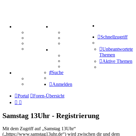
Suche
PORTAL
ZEUG
Forum
Aktienbörse
Schnellzugriff
Webhosting
Treffenübersicht
FAQ
Zitatesammlung
Mastodon
Unbeantwortete
SPIELE
Themen
Kniffel
Sudoku
Aktive Themen
Schiffe versenken
Suche
TIPPSPIEL
Tipprunde
Comunio
Anmelden
Portal
Foren-Übersicht
Samstag 13Uhr - Registrierung
Mit dem Zugriff auf „Samstag 13Uhr“
(„https://www.samstag13uhr.de“) wird zwischen dir und dem