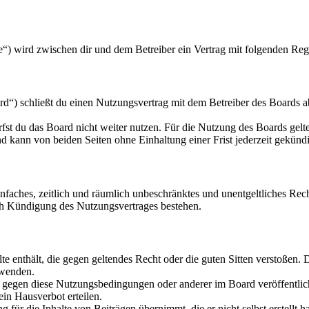
“) wird zwischen dir und dem Betreiber ein Vertrag mit folgenden Reg
“) schließt du einen Nutzungsvertrag mit dem Betreiber des Boards ab
fst du das Board nicht weiter nutzen. Für die Nutzung des Boards gelten
 kann von beiden Seiten ohne Einhaltung einer Frist jederzeit gekünd
 einfaches, zeitlich und räumlich unbeschränktes und unentgeltliches R
ch Kündigung des Nutzungsvertrages bestehen.
alte enthält, die gegen geltendes Recht oder die guten Sitten verstoßen. 
rwenden.
n gegen diese Nutzungsbedingungen oder anderer im Board veröffentli
in Hausverbot erteilen.
für die Inhalte von Beiträgen übernimmt, die er nicht selbst erstellt 