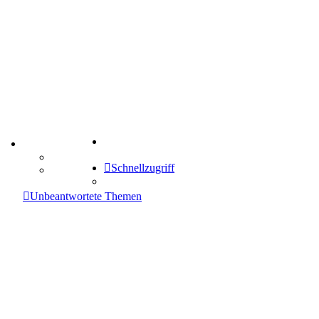
Suche
TIPPSPIEL
Tipprunde
Schnellzugriff
Comunio
enken
Unbeantwortete Themen