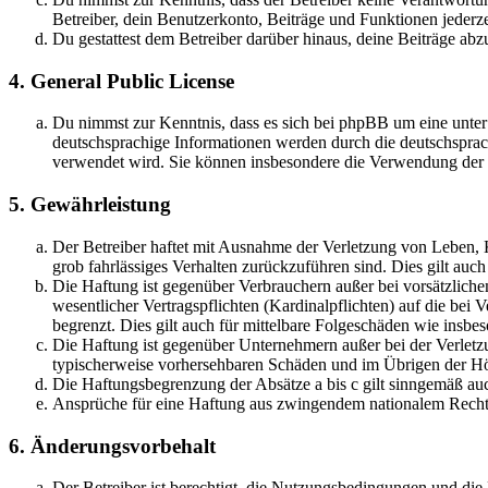
Betreiber, dein Benutzerkonto, Beiträge und Funktionen jederze
Du gestattest dem Betreiber darüber hinaus, deine Beiträge abz
4. General Public License
Du nimmst zur Kenntnis, dass es sich bei phpBB um eine unter
deutschsprachige Informationen werden durch die deutschspr
verwendet wird. Sie können insbesondere die Verwendung der S
5. Gewährleistung
Der Betreiber haftet mit Ausnahme der Verletzung von Leben, Kö
grob fahrlässiges Verhalten zurückzuführen sind. Dies gilt au
Die Haftung ist gegenüber Verbrauchern außer bei vorsätzlich
wesentlicher Vertragspflichten (Kardinalpflichten) auf die be
begrenzt. Dies gilt auch für mittelbare Folgeschäden wie ins
Die Haftung ist gegenüber Unternehmern außer bei der Verletzu
typischerweise vorhersehbaren Schäden und im Übrigen der Höh
Die Haftungsbegrenzung der Absätze a bis c gilt sinngemäß auc
Ansprüche für eine Haftung aus zwingendem nationalem Recht 
6. Änderungsvorbehalt
Der Betreiber ist berechtigt, die Nutzungsbedingungen und di