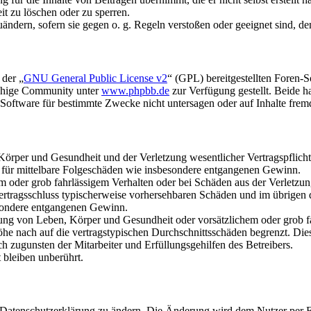
it zu löschen oder zu sperren.
uändern, sofern sie gegen o. g. Regeln verstoßen oder geeignet sind, 
 der „
GNU General Public License v2
“ (GPL) bereitgestellten Foren-
achige Community unter
www.phpbb.de
zur Verfügung gestellt. Beide h
oftware für bestimmte Zwecke nicht untersagen oder auf Inhalte frem
rper und Gesundheit und der Verletzung wesentlicher Vertragspflichten
ch für mittelbare Folgeschäden wie insbesondere entgangenen Gewinn.
em oder grob fahrlässigem Verhalten oder bei Schäden aus der Verletz
i Vertragsschluss typischerweise vorhersehbaren Schäden und im übrigen
besondere entgangenen Gewinn.
ng von Leben, Körper und Gesundheit oder vorsätzlichem oder grob fah
e nach auf die vertragstypischen Durchschnittsschäden begrenzt. Dies
h zugunsten der Mitarbeiter und Erfüllungsgehilfen des Betreibers.
bleiben unberührt.
e Datenschutzerklärung zu ändern. Die Änderung wird dem Nutzer per E-