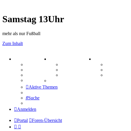
Samstag 13Uhr
mehr als nur Fußball
Zum Inhalt
PORTAL
ZEUG
SPIELE
Forum
Aktienbörse
Kniffel
Webhosting
Treffenübersicht
Sudoku
FAQ
Zitatesammlung
Schiffe vers
Mastodon
Aktive Themen
Suche
Anmelden
Portal
Foren-Übersicht