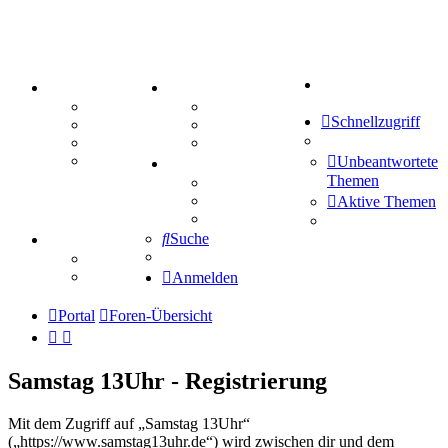
Suche
PORTAL
ZEUG
Forum
Aktienbörse
Schnellzugriff
Webhosting
Treffenübersicht
FAQ
Zitatesammlung
Mastodon
Unbeantwortete
SPIELE
Themen
Kniffel
Sudoku
Aktive Themen
Schiffe versenken
Suche
TIPPSPIEL
Tipprunde
Comunio
Anmelden
Portal
Foren-Übersicht
Samstag 13Uhr - Registrierung
Mit dem Zugriff auf „Samstag 13Uhr“
(„https://www.samstag13uhr.de“) wird zwischen dir und dem