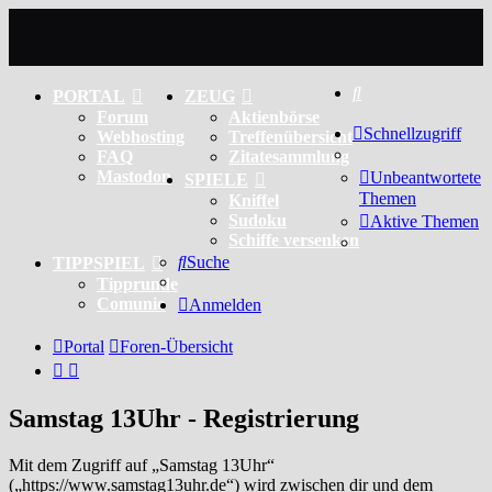
Suche
PORTAL
ZEUG
Forum
Aktienbörse
Schnellzugriff
Webhosting
Treffenübersicht
FAQ
Zitatesammlung
Mastodon
Unbeantwortete
SPIELE
Themen
Kniffel
Sudoku
Aktive Themen
Schiffe versenken
Suche
TIPPSPIEL
Tipprunde
Comunio
Anmelden
Portal
Foren-Übersicht
Samstag 13Uhr - Registrierung
Mit dem Zugriff auf „Samstag 13Uhr“
(„https://www.samstag13uhr.de“) wird zwischen dir und dem