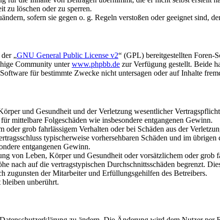
it zu löschen oder zu sperren.
uändern, sofern sie gegen o. g. Regeln verstoßen oder geeignet sind, 
 der „
GNU General Public License v2
“ (GPL) bereitgestellten Foren-
achige Community unter
www.phpbb.de
zur Verfügung gestellt. Beide h
oftware für bestimmte Zwecke nicht untersagen oder auf Inhalte frem
rper und Gesundheit und der Verletzung wesentlicher Vertragspflichten
ch für mittelbare Folgeschäden wie insbesondere entgangenen Gewinn.
em oder grob fahrlässigem Verhalten oder bei Schäden aus der Verletz
i Vertragsschluss typischerweise vorhersehbaren Schäden und im übrigen
besondere entgangenen Gewinn.
ng von Leben, Körper und Gesundheit oder vorsätzlichem oder grob fah
e nach auf die vertragstypischen Durchschnittsschäden begrenzt. Dies
h zugunsten der Mitarbeiter und Erfüllungsgehilfen des Betreibers.
bleiben unberührt.
e Datenschutzerklärung zu ändern. Die Änderung wird dem Nutzer per E-