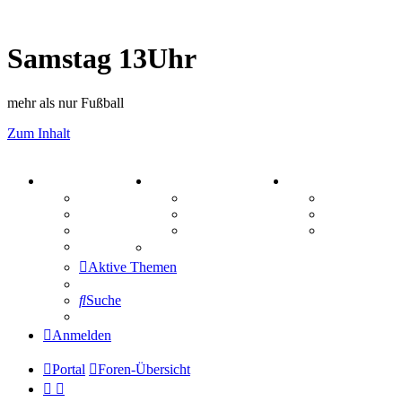
Samstag 13Uhr
mehr als nur Fußball
Zum Inhalt
PORTAL
ZEUG
SPIELE
Forum
Aktienbörse
Kniffel
Webhosting
Treffenübersicht
Sudoku
FAQ
Zitatesammlung
Schiffe vers
Mastodon
Aktive Themen
Suche
Anmelden
Portal
Foren-Übersicht