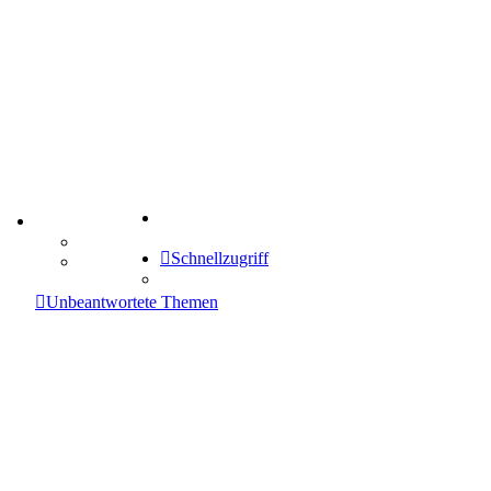
Suche
TIPPSPIEL
Tipprunde
Schnellzugriff
Comunio
enken
Unbeantwortete Themen