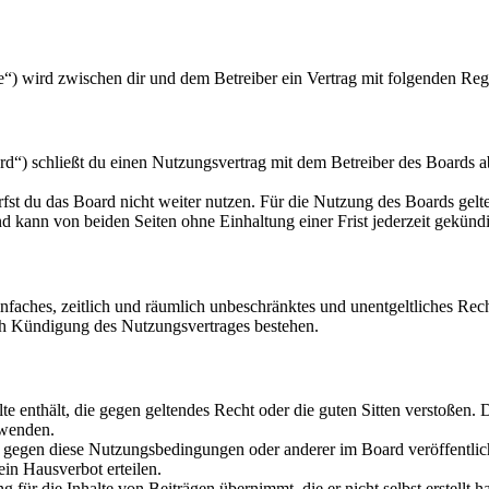
“) wird zwischen dir und dem Betreiber ein Vertrag mit folgenden Reg
“) schließt du einen Nutzungsvertrag mit dem Betreiber des Boards ab
fst du das Board nicht weiter nutzen. Für die Nutzung des Boards gelten
 kann von beiden Seiten ohne Einhaltung einer Frist jederzeit gekünd
 einfaches, zeitlich und räumlich unbeschränktes und unentgeltliches R
ch Kündigung des Nutzungsvertrages bestehen.
alte enthält, die gegen geltendes Recht oder die guten Sitten verstoßen. 
rwenden.
n gegen diese Nutzungsbedingungen oder anderer im Board veröffentli
in Hausverbot erteilen.
für die Inhalte von Beiträgen übernimmt, die er nicht selbst erstellt 