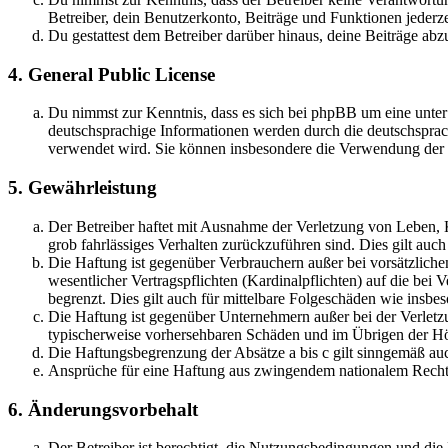
Betreiber, dein Benutzerkonto, Beiträge und Funktionen jederze
Du gestattest dem Betreiber darüber hinaus, deine Beiträge abz
4. General Public License
Du nimmst zur Kenntnis, dass es sich bei phpBB um eine unter
deutschsprachige Informationen werden durch die deutschspr
verwendet wird. Sie können insbesondere die Verwendung der S
5. Gewährleistung
Der Betreiber haftet mit Ausnahme der Verletzung von Leben, Kö
grob fahrlässiges Verhalten zurückzuführen sind. Dies gilt au
Die Haftung ist gegenüber Verbrauchern außer bei vorsätzlich
wesentlicher Vertragspflichten (Kardinalpflichten) auf die be
begrenzt. Dies gilt auch für mittelbare Folgeschäden wie ins
Die Haftung ist gegenüber Unternehmern außer bei der Verletzu
typischerweise vorhersehbaren Schäden und im Übrigen der Höh
Die Haftungsbegrenzung der Absätze a bis c gilt sinngemäß auc
Ansprüche für eine Haftung aus zwingendem nationalem Recht 
6. Änderungsvorbehalt
Der Betreiber ist berechtigt, die Nutzungsbedingungen und di