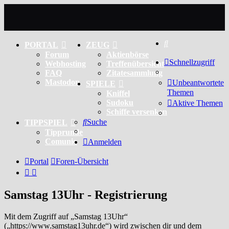
Suche
PORTAL
ZEUG
Forum
Aktienbörse
Schnellzugriff
Webhosting
Treffenübersicht
FAQ
Zitatesammlung
Mastodon
Unbeantwortete
SPIELE
Themen
Kniffel
Sudoku
Aktive Themen
Schiffe versenken
Suche
TIPPSPIEL
Tipprunde
Comunio
Anmelden
Portal
Foren-Übersicht
Samstag 13Uhr - Registrierung
Mit dem Zugriff auf „Samstag 13Uhr“
(„https://www.samstag13uhr.de“) wird zwischen dir und dem