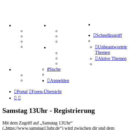
Suche
PORTAL
ZEUG
Forum
Aktienbörse
Schnellzugriff
Webhosting
Treffenübersicht
FAQ
Zitatesammlung
Mastodon
Unbeantwortete
SPIELE
Themen
Kniffel
Sudoku
Aktive Themen
Schiffe versenken
Suche
TIPPSPIEL
Tipprunde
Comunio
Anmelden
Portal
Foren-Übersicht
Samstag 13Uhr - Registrierung
Mit dem Zugriff auf „Samstag 13Uhr“
(„https://www.samstag13uhr.de“) wird zwischen dir und dem