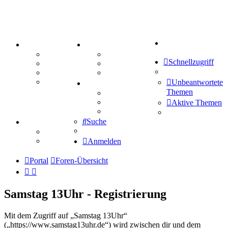
Suche
PORTAL
ZEUG
Forum
Aktienbörse
Schnellzugriff
Webhosting
Treffenübersicht
FAQ
Zitatesammlung
Mastodon
Unbeantwortete
SPIELE
Themen
Kniffel
Sudoku
Aktive Themen
Schiffe versenken
Suche
TIPPSPIEL
Tipprunde
Comunio
Anmelden
Portal
Foren-Übersicht
Samstag 13Uhr - Registrierung
Mit dem Zugriff auf „Samstag 13Uhr“
(„https://www.samstag13uhr.de“) wird zwischen dir und dem