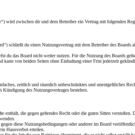
“) wird zwischen dir und dem Betreiber ein Vertrag mit folgenden Reg
“) schließt du einen Nutzungsvertrag mit dem Betreiber des Boards ab
fst du das Board nicht weiter nutzen. Für die Nutzung des Boards gelten
 kann von beiden Seiten ohne Einhaltung einer Frist jederzeit gekünd
 einfaches, zeitlich und räumlich unbeschränktes und unentgeltliches R
ch Kündigung des Nutzungsvertrages bestehen.
alte enthält, die gegen geltendes Recht oder die guten Sitten verstoßen. 
rwenden.
n gegen diese Nutzungsbedingungen oder anderer im Board veröffentli
in Hausverbot erteilen.
für die Inhalte von Beiträgen übernimmt, die er nicht selbst erstellt 