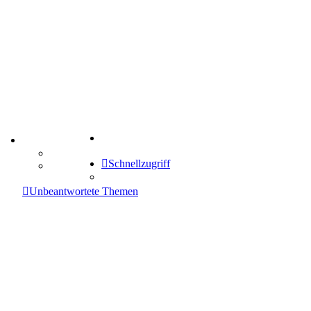
Suche
TIPPSPIEL
Tipprunde
Schnellzugriff
Comunio
enken
Unbeantwortete Themen