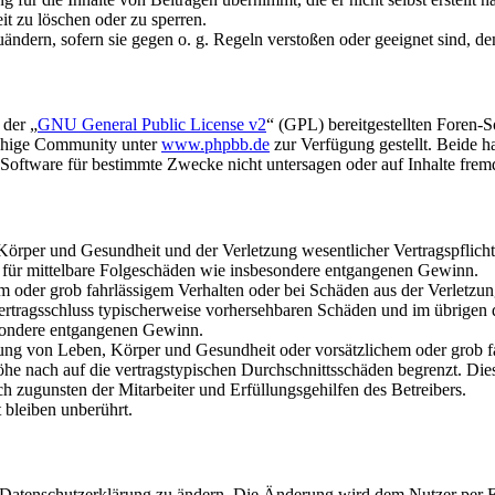
it zu löschen oder zu sperren.
uändern, sofern sie gegen o. g. Regeln verstoßen oder geeignet sind, 
 der „
GNU General Public License v2
“ (GPL) bereitgestellten Foren-
achige Community unter
www.phpbb.de
zur Verfügung gestellt. Beide h
oftware für bestimmte Zwecke nicht untersagen oder auf Inhalte frem
rper und Gesundheit und der Verletzung wesentlicher Vertragspflichten
ch für mittelbare Folgeschäden wie insbesondere entgangenen Gewinn.
em oder grob fahrlässigem Verhalten oder bei Schäden aus der Verletz
i Vertragsschluss typischerweise vorhersehbaren Schäden und im übrigen
besondere entgangenen Gewinn.
ng von Leben, Körper und Gesundheit oder vorsätzlichem oder grob fah
e nach auf die vertragstypischen Durchschnittsschäden begrenzt. Dies
h zugunsten der Mitarbeiter und Erfüllungsgehilfen des Betreibers.
bleiben unberührt.
e Datenschutzerklärung zu ändern. Die Änderung wird dem Nutzer per E-