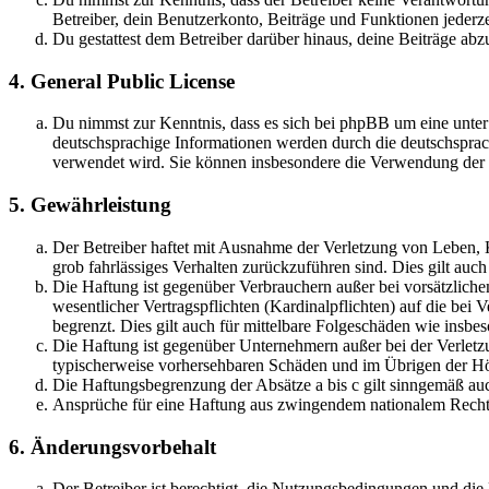
Betreiber, dein Benutzerkonto, Beiträge und Funktionen jederze
Du gestattest dem Betreiber darüber hinaus, deine Beiträge abz
4. General Public License
Du nimmst zur Kenntnis, dass es sich bei phpBB um eine unter
deutschsprachige Informationen werden durch die deutschspr
verwendet wird. Sie können insbesondere die Verwendung der S
5. Gewährleistung
Der Betreiber haftet mit Ausnahme der Verletzung von Leben, Kö
grob fahrlässiges Verhalten zurückzuführen sind. Dies gilt au
Die Haftung ist gegenüber Verbrauchern außer bei vorsätzlich
wesentlicher Vertragspflichten (Kardinalpflichten) auf die be
begrenzt. Dies gilt auch für mittelbare Folgeschäden wie ins
Die Haftung ist gegenüber Unternehmern außer bei der Verletzu
typischerweise vorhersehbaren Schäden und im Übrigen der Höh
Die Haftungsbegrenzung der Absätze a bis c gilt sinngemäß auc
Ansprüche für eine Haftung aus zwingendem nationalem Recht 
6. Änderungsvorbehalt
Der Betreiber ist berechtigt, die Nutzungsbedingungen und di