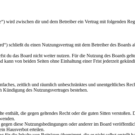
“) wird zwischen dir und dem Betreiber ein Vertrag mit folgenden Reg
“) schließt du einen Nutzungsvertrag mit dem Betreiber des Boards ab
fst du das Board nicht weiter nutzen. Für die Nutzung des Boards gelten
 kann von beiden Seiten ohne Einhaltung einer Frist jederzeit gekünd
 einfaches, zeitlich und räumlich unbeschränktes und unentgeltliches R
ch Kündigung des Nutzungsvertrages bestehen.
alte enthält, die gegen geltendes Recht oder die guten Sitten verstoßen. 
rwenden.
n gegen diese Nutzungsbedingungen oder anderer im Board veröffentli
in Hausverbot erteilen.
für die Inhalte von Beiträgen übernimmt, die er nicht selbst erstellt 