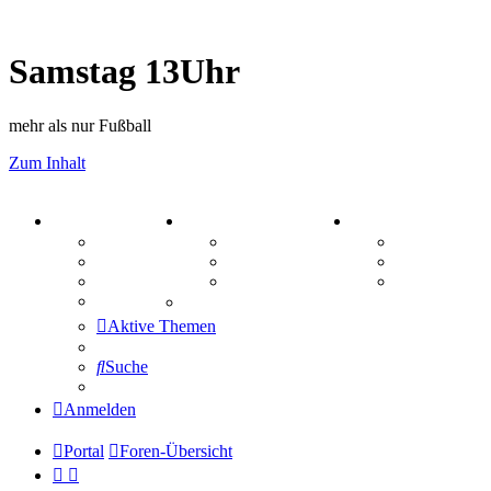
Samstag 13Uhr
mehr als nur Fußball
Zum Inhalt
PORTAL
ZEUG
SPIELE
Forum
Aktienbörse
Kniffel
Webhosting
Treffenübersicht
Sudoku
FAQ
Zitatesammlung
Schiffe vers
Mastodon
Aktive Themen
Suche
Anmelden
Portal
Foren-Übersicht