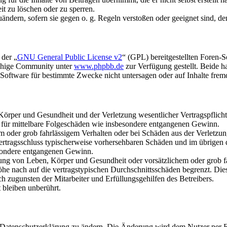
it zu löschen oder zu sperren.
uändern, sofern sie gegen o. g. Regeln verstoßen oder geeignet sind, 
 der „
GNU General Public License v2
“ (GPL) bereitgestellten Foren-
achige Community unter
www.phpbb.de
zur Verfügung gestellt. Beide h
oftware für bestimmte Zwecke nicht untersagen oder auf Inhalte frem
rper und Gesundheit und der Verletzung wesentlicher Vertragspflichten
ch für mittelbare Folgeschäden wie insbesondere entgangenen Gewinn.
em oder grob fahrlässigem Verhalten oder bei Schäden aus der Verletz
i Vertragsschluss typischerweise vorhersehbaren Schäden und im übrigen
besondere entgangenen Gewinn.
ng von Leben, Körper und Gesundheit oder vorsätzlichem oder grob fah
e nach auf die vertragstypischen Durchschnittsschäden begrenzt. Dies
h zugunsten der Mitarbeiter und Erfüllungsgehilfen des Betreibers.
bleiben unberührt.
e Datenschutzerklärung zu ändern. Die Änderung wird dem Nutzer per E-