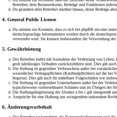
Betreiber, dein Benutzerkonto, Beiträge und Funktionen jederze
Du gestattest dem Betreiber darüber hinaus, deine Beiträge abz
4. General Public License
Du nimmst zur Kenntnis, dass es sich bei phpBB um eine unter
deutschsprachige Informationen werden durch die deutschspr
verwendet wird. Sie können insbesondere die Verwendung der S
5. Gewährleistung
Der Betreiber haftet mit Ausnahme der Verletzung von Leben, Kö
grob fahrlässiges Verhalten zurückzuführen sind. Dies gilt au
Die Haftung ist gegenüber Verbrauchern außer bei vorsätzlich
wesentlicher Vertragspflichten (Kardinalpflichten) auf die be
begrenzt. Dies gilt auch für mittelbare Folgeschäden wie ins
Die Haftung ist gegenüber Unternehmern außer bei der Verletzu
typischerweise vorhersehbaren Schäden und im Übrigen der Höh
Die Haftungsbegrenzung der Absätze a bis c gilt sinngemäß auc
Ansprüche für eine Haftung aus zwingendem nationalem Recht 
6. Änderungsvorbehalt
Der Betreiber ist berechtigt, die Nutzungsbedingungen und di