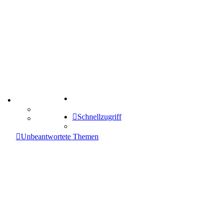
Suche
TIPPSPIEL
Tipprunde
Schnellzugriff
Comunio
enken
Unbeantwortete Themen