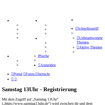
Suche
PORTAL
ZEUG
Forum
Aktienbörse
Schnellzugriff
Webhosting
Treffenübersicht
FAQ
Zitatesammlung
Mastodon
Unbeantwortete
SPIELE
Themen
Kniffel
Sudoku
Aktive Themen
Schiffe versenken
Suche
TIPPSPIEL
Tipprunde
Comunio
Anmelden
Portal
Foren-Übersicht
Samstag 13Uhr - Registrierung
Mit dem Zugriff auf „Samstag 13Uhr“
(„https://www.samstag13uhr.de“) wird zwischen dir und dem