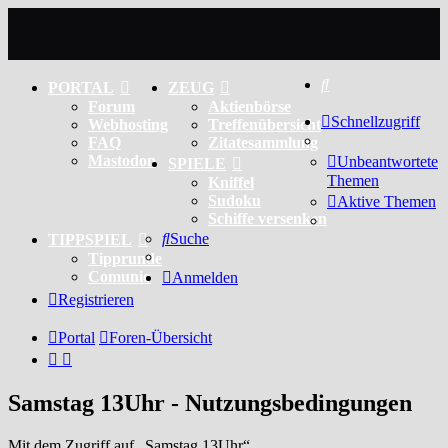
Suche
PORTAL
ZEUG
Forum
Aktienbörse
Schnellzugriff
Webhosting
Treffenübersicht
FAQ
Zitatesammlung
Mastodon
Unbeantwortete
SPIELE
Themen
Kniffel
Sudoku
Aktive Themen
Schiffe versenken
Suche
TIPPSPIEL
Tipprunde
Comunio
Anmelden
Registrieren
Portal
Foren-Übersicht
Samstag 13Uhr - Nutzungsbedingungen
Mit dem Zugriff auf „Samstag 13Uhr“