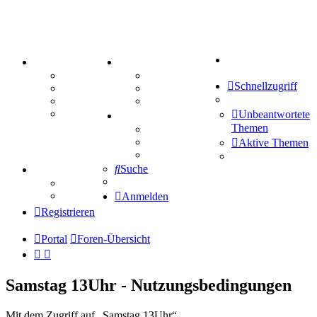
Suche
PORTAL
ZEUG
Forum
Aktienbörse
Schnellzugriff
Webhosting
Treffenübersicht
FAQ
Zitatesammlung
Mastodon
Unbeantwortete
SPIELE
Themen
Kniffel
Sudoku
Aktive Themen
Schiffe versenken
Suche
TIPPSPIEL
Tipprunde
Comunio
Anmelden
Registrieren
Portal
Foren-Übersicht
Samstag 13Uhr - Nutzungsbedingungen
Mit dem Zugriff auf „Samstag 13Uhr“