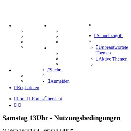
Suche
PORTAL
ZEUG
Forum
Aktienbörse
Schnellzugriff
Webhosting
Treffenübersicht
FAQ
Zitatesammlung
Mastodon
Unbeantwortete
SPIELE
Themen
Kniffel
Sudoku
Aktive Themen
Schiffe versenken
Suche
TIPPSPIEL
Tipprunde
Comunio
Anmelden
Registrieren
Portal
Foren-Übersicht
Samstag 13Uhr - Nutzungsbedingungen
Mit dem Zugriff auf „Samstag 13Uhr“