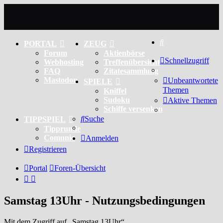
Suche
PORTAL
ZEUG
Forum
Aktienbörse
Schnellzugriff
Webhosting
Treffenübersicht
FAQ
Zitatesammlung
Mastodon
Unbeantwortete
SPIELE
Themen
Kniffel
Sudoku
Aktive Themen
Schiffe versenken
Suche
TIPPSPIEL
Tipprunde
Comunio
Anmelden
Registrieren
Portal
Foren-Übersicht
Samstag 13Uhr - Nutzungsbedingungen
Mit dem Zugriff auf „Samstag 13Uhr“