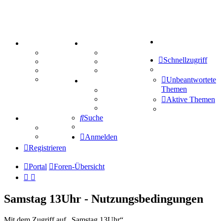
Suche
PORTAL
ZEUG
Forum
Aktienbörse
Schnellzugriff
Webhosting
Treffenübersicht
FAQ
Zitatesammlung
Mastodon
Unbeantwortete
SPIELE
Themen
Kniffel
Sudoku
Aktive Themen
Schiffe versenken
Suche
TIPPSPIEL
Tipprunde
Comunio
Anmelden
Registrieren
Portal
Foren-Übersicht
Samstag 13Uhr - Nutzungsbedingungen
Mit dem Zugriff auf „Samstag 13Uhr“