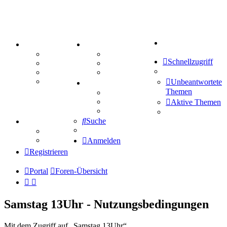
Suche
PORTAL
ZEUG
Forum
Aktienbörse
Schnellzugriff
Webhosting
Treffenübersicht
FAQ
Zitatesammlung
Mastodon
Unbeantwortete
SPIELE
Themen
Kniffel
Sudoku
Aktive Themen
Schiffe versenken
Suche
TIPPSPIEL
Tipprunde
Comunio
Anmelden
Registrieren
Portal
Foren-Übersicht
Samstag 13Uhr - Nutzungsbedingungen
Mit dem Zugriff auf „Samstag 13Uhr“