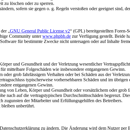
it zu löschen oder zu sperren.
uändern, sofern sie gegen o. g. Regeln verstoßen oder geeignet sind, 
 der „
GNU General Public License v2
“ (GPL) bereitgestellten Foren-
achige Community unter
www.phpbb.de
zur Verfügung gestellt. Beide h
oftware für bestimmte Zwecke nicht untersagen oder auf Inhalte frem
rper und Gesundheit und der Verletzung wesentlicher Vertragspflichten
ch für mittelbare Folgeschäden wie insbesondere entgangenen Gewinn.
em oder grob fahrlässigem Verhalten oder bei Schäden aus der Verletz
i Vertragsschluss typischerweise vorhersehbaren Schäden und im übrigen
besondere entgangenen Gewinn.
ng von Leben, Körper und Gesundheit oder vorsätzlichem oder grob fah
e nach auf die vertragstypischen Durchschnittsschäden begrenzt. Dies
h zugunsten der Mitarbeiter und Erfüllungsgehilfen des Betreibers.
bleiben unberührt.
e Datenschutzerklärung zu ändern. Die Änderung wird dem Nutzer per E-