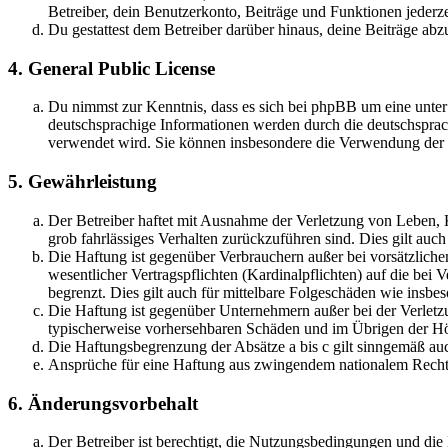
Betreiber, dein Benutzerkonto, Beiträge und Funktionen jederze
Du gestattest dem Betreiber darüber hinaus, deine Beiträge abz
4. General Public License
Du nimmst zur Kenntnis, dass es sich bei phpBB um eine unter
deutschsprachige Informationen werden durch die deutschspr
verwendet wird. Sie können insbesondere die Verwendung der S
5. Gewährleistung
Der Betreiber haftet mit Ausnahme der Verletzung von Leben, Kö
grob fahrlässiges Verhalten zurückzuführen sind. Dies gilt au
Die Haftung ist gegenüber Verbrauchern außer bei vorsätzlich
wesentlicher Vertragspflichten (Kardinalpflichten) auf die be
begrenzt. Dies gilt auch für mittelbare Folgeschäden wie ins
Die Haftung ist gegenüber Unternehmern außer bei der Verletzu
typischerweise vorhersehbaren Schäden und im Übrigen der Höh
Die Haftungsbegrenzung der Absätze a bis c gilt sinngemäß auc
Ansprüche für eine Haftung aus zwingendem nationalem Recht 
6. Änderungsvorbehalt
Der Betreiber ist berechtigt, die Nutzungsbedingungen und di