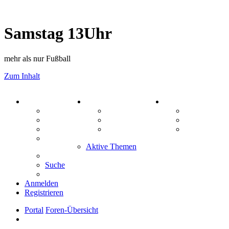
Samstag 13Uhr
mehr als nur Fußball
Zum Inhalt
PORTAL
ZEUG
SPIELE
Forum
Aktienbörse
Kniffel
Webhosting
Treffenübersicht
Sudoku
FAQ
Zitatesammlung
Schiffe vers
Mastodon
Aktive Themen
Suche
Anmelden
Registrieren
Portal
Foren-Übersicht