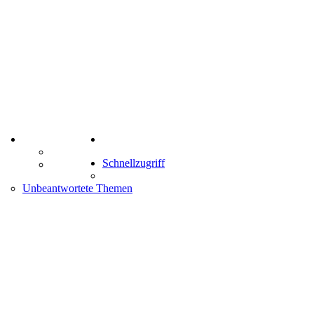
TIPPSPIEL
Suche
Tipprunde
Schnellzugriff
Comunio
enken
Unbeantwortete Themen