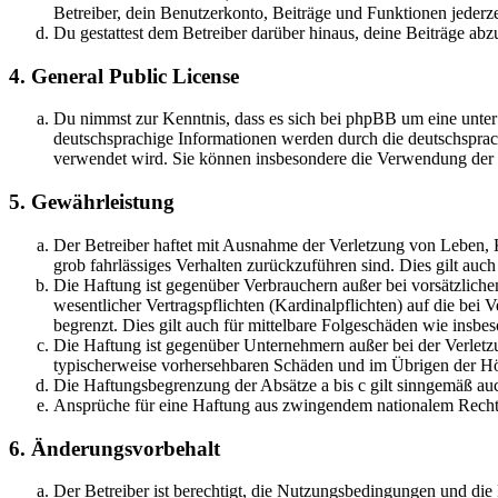
Betreiber, dein Benutzerkonto, Beiträge und Funktionen jederze
Du gestattest dem Betreiber darüber hinaus, deine Beiträge abz
4. General Public License
Du nimmst zur Kenntnis, dass es sich bei phpBB um eine unter
deutschsprachige Informationen werden durch die deutschspr
verwendet wird. Sie können insbesondere die Verwendung der S
5. Gewährleistung
Der Betreiber haftet mit Ausnahme der Verletzung von Leben, Kö
grob fahrlässiges Verhalten zurückzuführen sind. Dies gilt au
Die Haftung ist gegenüber Verbrauchern außer bei vorsätzlich
wesentlicher Vertragspflichten (Kardinalpflichten) auf die be
begrenzt. Dies gilt auch für mittelbare Folgeschäden wie ins
Die Haftung ist gegenüber Unternehmern außer bei der Verletzu
typischerweise vorhersehbaren Schäden und im Übrigen der Höh
Die Haftungsbegrenzung der Absätze a bis c gilt sinngemäß auc
Ansprüche für eine Haftung aus zwingendem nationalem Recht 
6. Änderungsvorbehalt
Der Betreiber ist berechtigt, die Nutzungsbedingungen und di