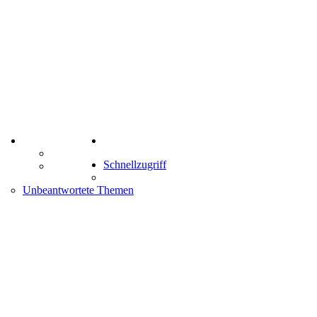
TIPPSPIEL
Suche
Tipprunde
Schnellzugriff
Comunio
enken
Unbeantwortete Themen