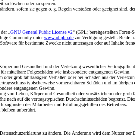
it zu löschen oder zu sperren.
uändern, sofern sie gegen o. g. Regeln verstoßen oder geeignet sind, 
 der „
GNU General Public License v2
“ (GPL) bereitgestellten Foren-
achige Community unter
www.phpbb.de
zur Verfügung gestellt. Beide h
oftware für bestimmte Zwecke nicht untersagen oder auf Inhalte frem
rper und Gesundheit und der Verletzung wesentlicher Vertragspflichten
ch für mittelbare Folgeschäden wie insbesondere entgangenen Gewinn.
em oder grob fahrlässigem Verhalten oder bei Schäden aus der Verletz
i Vertragsschluss typischerweise vorhersehbaren Schäden und im übrigen
besondere entgangenen Gewinn.
ng von Leben, Körper und Gesundheit oder vorsätzlichem oder grob fah
e nach auf die vertragstypischen Durchschnittsschäden begrenzt. Dies
h zugunsten der Mitarbeiter und Erfüllungsgehilfen des Betreibers.
bleiben unberührt.
e Datenschutzerklärung zu ändern. Die Änderung wird dem Nutzer per E-