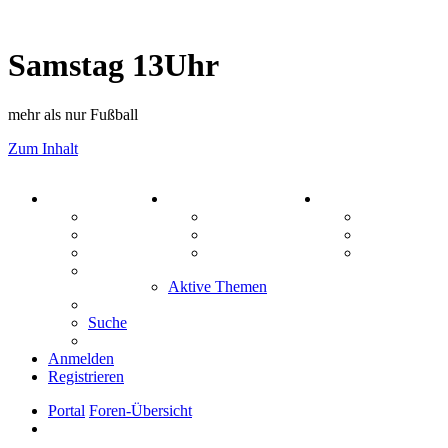
Samstag 13Uhr
mehr als nur Fußball
Zum Inhalt
PORTAL
ZEUG
SPIELE
Forum
Aktienbörse
Kniffel
Webhosting
Treffenübersicht
Sudoku
FAQ
Zitatesammlung
Schiffe vers
Mastodon
Aktive Themen
Suche
Anmelden
Registrieren
Portal
Foren-Übersicht