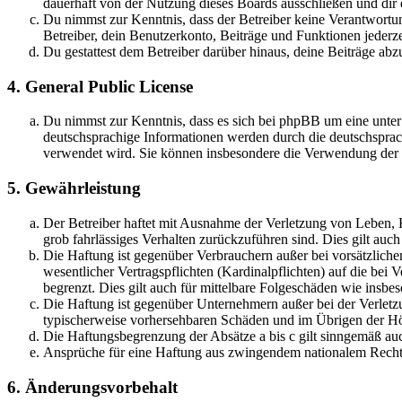
dauerhaft von der Nutzung dieses Boards ausschließen und dir e
Du nimmst zur Kenntnis, dass der Betreiber keine Verantwortung 
Betreiber, dein Benutzerkonto, Beiträge und Funktionen jederze
Du gestattest dem Betreiber darüber hinaus, deine Beiträge abz
4. General Public License
Du nimmst zur Kenntnis, dass es sich bei phpBB um eine unter
deutschsprachige Informationen werden durch die deutschspr
verwendet wird. Sie können insbesondere die Verwendung der S
5. Gewährleistung
Der Betreiber haftet mit Ausnahme der Verletzung von Leben, Kö
grob fahrlässiges Verhalten zurückzuführen sind. Dies gilt au
Die Haftung ist gegenüber Verbrauchern außer bei vorsätzlich
wesentlicher Vertragspflichten (Kardinalpflichten) auf die be
begrenzt. Dies gilt auch für mittelbare Folgeschäden wie ins
Die Haftung ist gegenüber Unternehmern außer bei der Verletzu
typischerweise vorhersehbaren Schäden und im Übrigen der Höh
Die Haftungsbegrenzung der Absätze a bis c gilt sinngemäß auc
Ansprüche für eine Haftung aus zwingendem nationalem Recht 
6. Änderungsvorbehalt