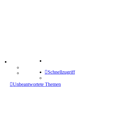
Suche
TIPPSPIEL
Tipprunde
Schnellzugriff
Comunio
enken
Unbeantwortete Themen