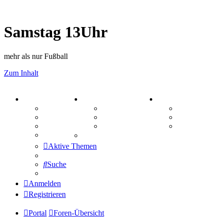
Samstag 13Uhr
mehr als nur Fußball
Zum Inhalt
PORTAL
ZEUG
SPIELE
Forum
Aktienbörse
Kniffel
Webhosting
Treffenübersicht
Sudoku
FAQ
Zitatesammlung
Schiffe vers
Mastodon
Aktive Themen
Suche
Anmelden
Registrieren
Portal
Foren-Übersicht