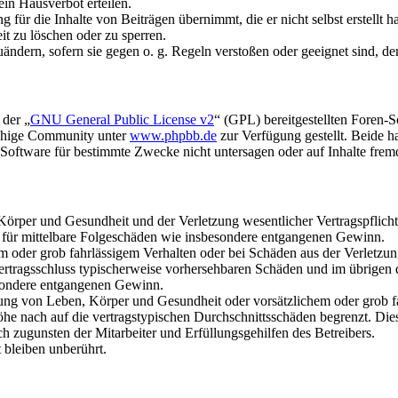
in Hausverbot erteilen.
für die Inhalte von Beiträgen übernimmt, die er nicht selbst erstellt 
it zu löschen oder zu sperren.
uändern, sofern sie gegen o. g. Regeln verstoßen oder geeignet sind, 
 der „
GNU General Public License v2
“ (GPL) bereitgestellten Foren-
achige Community unter
www.phpbb.de
zur Verfügung gestellt. Beide h
oftware für bestimmte Zwecke nicht untersagen oder auf Inhalte frem
rper und Gesundheit und der Verletzung wesentlicher Vertragspflichten
ch für mittelbare Folgeschäden wie insbesondere entgangenen Gewinn.
em oder grob fahrlässigem Verhalten oder bei Schäden aus der Verletz
i Vertragsschluss typischerweise vorhersehbaren Schäden und im übrigen
besondere entgangenen Gewinn.
ng von Leben, Körper und Gesundheit oder vorsätzlichem oder grob fah
e nach auf die vertragstypischen Durchschnittsschäden begrenzt. Dies
h zugunsten der Mitarbeiter und Erfüllungsgehilfen des Betreibers.
bleiben unberührt.