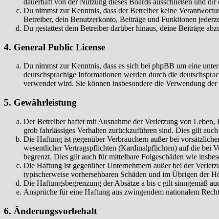
dauerhaft von der Nutzung dieses Boards ausschließen und dir e
Du nimmst zur Kenntnis, dass der Betreiber keine Verantwortung 
Betreiber, dein Benutzerkonto, Beiträge und Funktionen jederze
Du gestattest dem Betreiber darüber hinaus, deine Beiträge abz
4. General Public License
Du nimmst zur Kenntnis, dass es sich bei phpBB um eine unter
deutschsprachige Informationen werden durch die deutschspr
verwendet wird. Sie können insbesondere die Verwendung der S
5. Gewährleistung
Der Betreiber haftet mit Ausnahme der Verletzung von Leben, Kö
grob fahrlässiges Verhalten zurückzuführen sind. Dies gilt au
Die Haftung ist gegenüber Verbrauchern außer bei vorsätzlich
wesentlicher Vertragspflichten (Kardinalpflichten) auf die be
begrenzt. Dies gilt auch für mittelbare Folgeschäden wie ins
Die Haftung ist gegenüber Unternehmern außer bei der Verletzu
typischerweise vorhersehbaren Schäden und im Übrigen der Höh
Die Haftungsbegrenzung der Absätze a bis c gilt sinngemäß auc
Ansprüche für eine Haftung aus zwingendem nationalem Recht 
6. Änderungsvorbehalt