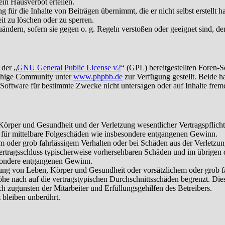
in Hausverbot erteilen.
für die Inhalte von Beiträgen übernimmt, die er nicht selbst erstellt 
it zu löschen oder zu sperren.
uändern, sofern sie gegen o. g. Regeln verstoßen oder geeignet sind, 
 der „
GNU General Public License v2
“ (GPL) bereitgestellten Foren-
achige Community unter
www.phpbb.de
zur Verfügung gestellt. Beide h
oftware für bestimmte Zwecke nicht untersagen oder auf Inhalte frem
rper und Gesundheit und der Verletzung wesentlicher Vertragspflichten
ch für mittelbare Folgeschäden wie insbesondere entgangenen Gewinn.
em oder grob fahrlässigem Verhalten oder bei Schäden aus der Verletz
i Vertragsschluss typischerweise vorhersehbaren Schäden und im übrigen
besondere entgangenen Gewinn.
ng von Leben, Körper und Gesundheit oder vorsätzlichem oder grob fah
e nach auf die vertragstypischen Durchschnittsschäden begrenzt. Dies
h zugunsten der Mitarbeiter und Erfüllungsgehilfen des Betreibers.
bleiben unberührt.