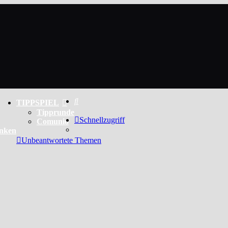
Suche
TIPPSPIEL
Tipprunde
Schnellzugriff
Comunio
enken
Unbeantwortete Themen