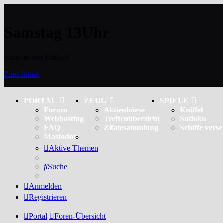
Samstag 13Uhr
mehr als nur Fußball
Zum Inhalt
PORTAL
ZEUG
SPIELE
Forum
Aktienbörse
Kniffel
Webhosting
Treffenübersicht
Sudoku
FAQ
Zitatesammlung
Schiffe vers
Mastodon
Aktive Themen
Suche
Anmelden
Registrieren
Portal
Foren-Übersicht