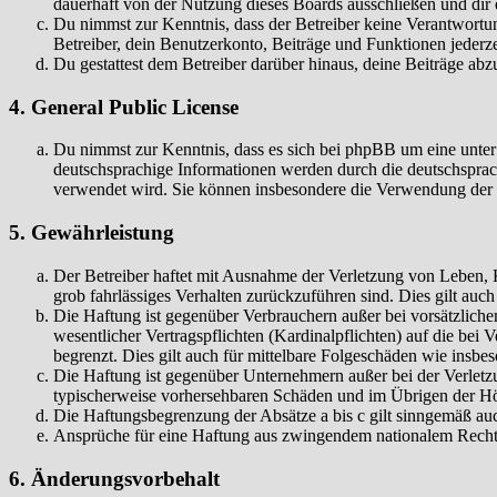
dauerhaft von der Nutzung dieses Boards ausschließen und dir e
Du nimmst zur Kenntnis, dass der Betreiber keine Verantwortung 
Betreiber, dein Benutzerkonto, Beiträge und Funktionen jederze
Du gestattest dem Betreiber darüber hinaus, deine Beiträge abz
4. General Public License
Du nimmst zur Kenntnis, dass es sich bei phpBB um eine unter
deutschsprachige Informationen werden durch die deutschspr
verwendet wird. Sie können insbesondere die Verwendung der S
5. Gewährleistung
Der Betreiber haftet mit Ausnahme der Verletzung von Leben, Kö
grob fahrlässiges Verhalten zurückzuführen sind. Dies gilt au
Die Haftung ist gegenüber Verbrauchern außer bei vorsätzlich
wesentlicher Vertragspflichten (Kardinalpflichten) auf die be
begrenzt. Dies gilt auch für mittelbare Folgeschäden wie ins
Die Haftung ist gegenüber Unternehmern außer bei der Verletzu
typischerweise vorhersehbaren Schäden und im Übrigen der Höh
Die Haftungsbegrenzung der Absätze a bis c gilt sinngemäß auc
Ansprüche für eine Haftung aus zwingendem nationalem Recht 
6. Änderungsvorbehalt