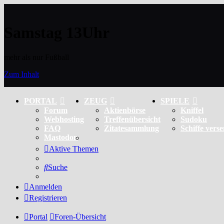
Samstag 13Uhr
mehr als nur Fußball
Zum Inhalt
PORTAL
ZEUG
SPIELE
Forum
Aktienbörse
Kniffel
Webhosting
Treffenübersicht
Sudoku
FAQ
Zitatesammlung
Schiffe vers
Mastodon
Aktive Themen
Suche
Anmelden
Registrieren
Portal
Foren-Übersicht