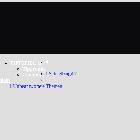
Suche
TIPPSPIEL
Tipprunde
Schnellzugriff
Comunio
enken
Unbeantwortete Themen