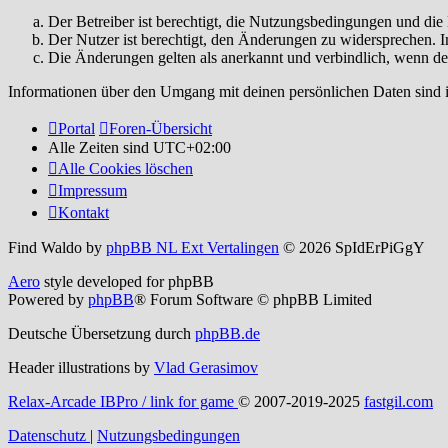
Der Betreiber ist berechtigt, die Nutzungsbedingungen und di
Der Nutzer ist berechtigt, den Änderungen zu widersprechen. I
Die Änderungen gelten als anerkannt und verbindlich, wenn d
Informationen über den Umgang mit deinen persönlichen Daten sind i
Portal
Foren-Übersicht
Alle Zeiten sind
UTC+02:00
Alle Cookies löschen
Impressum
Kontakt
Find Waldo by
phpBB NL Ext Vertalingen
© 2026 SpIdErPiGgY
Aero
style developed for phpBB
Powered by
phpBB
® Forum Software © phpBB Limited
Deutsche Übersetzung durch
phpBB.de
Header illustrations by
Vlad Gerasimov
Relax-Arcade IBPro / link for game
© 2007-2019-2025
fastgil.com
Datenschutz
|
Nutzungsbedingungen