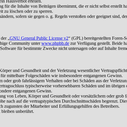
in Hausverbot erteilen.
für die Inhalte von Beiträgen übernimmt, die er nicht selbst erstellt 
it zu löschen oder zu sperren.
uändern, sofern sie gegen o. g. Regeln verstoßen oder geeignet sind, 
 der „
GNU General Public License v2
“ (GPL) bereitgestellten Foren-
achige Community unter
www.phpbb.de
zur Verfügung gestellt. Beide h
oftware für bestimmte Zwecke nicht untersagen oder auf Inhalte frem
rper und Gesundheit und der Verletzung wesentlicher Vertragspflichten
ch für mittelbare Folgeschäden wie insbesondere entgangenen Gewinn.
em oder grob fahrlässigem Verhalten oder bei Schäden aus der Verletz
i Vertragsschluss typischerweise vorhersehbaren Schäden und im übrigen
besondere entgangenen Gewinn.
ng von Leben, Körper und Gesundheit oder vorsätzlichem oder grob fah
e nach auf die vertragstypischen Durchschnittsschäden begrenzt. Dies
h zugunsten der Mitarbeiter und Erfüllungsgehilfen des Betreibers.
bleiben unberührt.