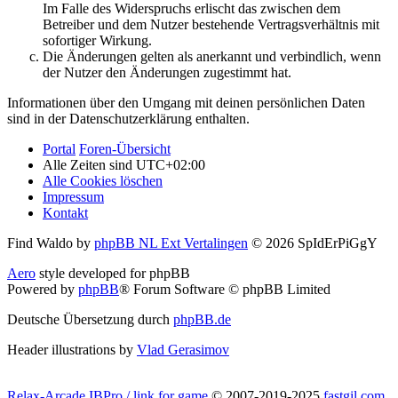
Im Falle des Widerspruchs erlischt das zwischen dem
Betreiber und dem Nutzer bestehende Vertragsverhältnis mit
sofortiger Wirkung.
Die Änderungen gelten als anerkannt und verbindlich, wenn
der Nutzer den Änderungen zugestimmt hat.
Informationen über den Umgang mit deinen persönlichen Daten
sind in der Datenschutzerklärung enthalten.
Portal
Foren-Übersicht
Alle Zeiten sind
UTC+02:00
Alle Cookies löschen
Impressum
Kontakt
Find Waldo by
phpBB NL Ext Vertalingen
© 2026 SpIdErPiGgY
Aero
style developed for phpBB
Powered by
phpBB
® Forum Software © phpBB Limited
Deutsche Übersetzung durch
phpBB.de
Header illustrations by
Vlad Gerasimov
Relax-Arcade IBPro / link for game
© 2007-2019-2025
fastgil.com