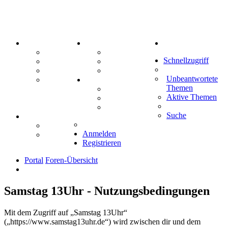
PORTAL
ZEUG
Suche
Forum
Aktienbörse
Schnellzugriff
Webhosting
Treffenübersicht
FAQ
Zitatesammlung
Unbeantwortete
Mastodon
SPIELE
Themen
Kniffel
Aktive Themen
Sudoku
Schiffe versenken
Suche
TIPPSPIEL
Tipprunde
Anmelden
Comunio
Registrieren
Portal
Foren-Übersicht
Samstag 13Uhr - Nutzungsbedingungen
Mit dem Zugriff auf „Samstag 13Uhr“
(„https://www.samstag13uhr.de“) wird zwischen dir und dem