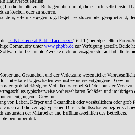
in Hausverbot erteilen.
für die Inhalte von Beiträgen übernimmt, die er nicht selbst erstellt 
it zu löschen oder zu sperren.
uändern, sofern sie gegen o. g. Regeln verstoßen oder geeignet sind, 
 der „
GNU General Public License v2
“ (GPL) bereitgestellten Foren-
achige Community unter
www.phpbb.de
zur Verfügung gestellt. Beide h
oftware für bestimmte Zwecke nicht untersagen oder auf Inhalte frem
rper und Gesundheit und der Verletzung wesentlicher Vertragspflichten
ch für mittelbare Folgeschäden wie insbesondere entgangenen Gewinn.
em oder grob fahrlässigem Verhalten oder bei Schäden aus der Verletz
i Vertragsschluss typischerweise vorhersehbaren Schäden und im übrigen
besondere entgangenen Gewinn.
ng von Leben, Körper und Gesundheit oder vorsätzlichem oder grob fah
e nach auf die vertragstypischen Durchschnittsschäden begrenzt. Dies
h zugunsten der Mitarbeiter und Erfüllungsgehilfen des Betreibers.
bleiben unberührt.