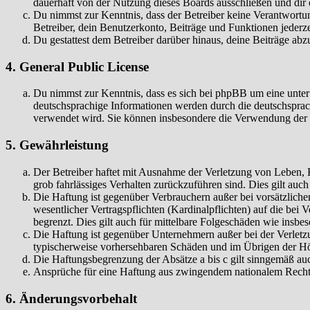
dauerhaft von der Nutzung dieses Boards ausschließen und dir e
Du nimmst zur Kenntnis, dass der Betreiber keine Verantwortung 
Betreiber, dein Benutzerkonto, Beiträge und Funktionen jederze
Du gestattest dem Betreiber darüber hinaus, deine Beiträge abz
4. General Public License
Du nimmst zur Kenntnis, dass es sich bei phpBB um eine unter
deutschsprachige Informationen werden durch die deutschspr
verwendet wird. Sie können insbesondere die Verwendung der S
5. Gewährleistung
Der Betreiber haftet mit Ausnahme der Verletzung von Leben, Kö
grob fahrlässiges Verhalten zurückzuführen sind. Dies gilt au
Die Haftung ist gegenüber Verbrauchern außer bei vorsätzlich
wesentlicher Vertragspflichten (Kardinalpflichten) auf die be
begrenzt. Dies gilt auch für mittelbare Folgeschäden wie ins
Die Haftung ist gegenüber Unternehmern außer bei der Verletzu
typischerweise vorhersehbaren Schäden und im Übrigen der Höh
Die Haftungsbegrenzung der Absätze a bis c gilt sinngemäß auc
Ansprüche für eine Haftung aus zwingendem nationalem Recht 
6. Änderungsvorbehalt