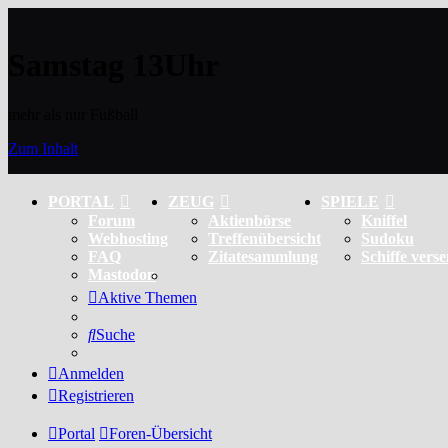
Samstag 13Uhr
mehr als nur Fußball
Zum Inhalt
PORTAL
ZEUG
SPIELE
Forum
Aktienbörse
Kniffel
Webhosting
Treffenübersicht
Sudoku
FAQ
Zitatesammlung
Schiffe vers
Mastodon
Aktive Themen
Suche
Anmelden
Registrieren
Portal
Foren-Übersicht