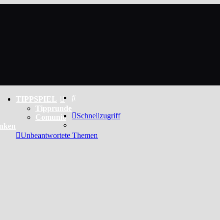
Suche
TIPPSPIEL
Tipprunde
Schnellzugriff
Comunio
enken
Unbeantwortete Themen