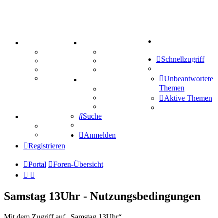
Suche
PORTAL
ZEUG
Forum
Aktienbörse
Schnellzugriff
Webhosting
Treffenübersicht
FAQ
Zitatesammlung
Mastodon
Unbeantwortete
SPIELE
Themen
Kniffel
Sudoku
Aktive Themen
Schiffe versenken
Suche
TIPPSPIEL
Tipprunde
Comunio
Anmelden
Registrieren
Portal
Foren-Übersicht
Samstag 13Uhr - Nutzungsbedingungen
Mit dem Zugriff auf „Samstag 13Uhr“