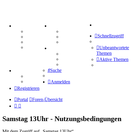
Suche
PORTAL
ZEUG
Forum
Aktienbörse
Schnellzugriff
Webhosting
Treffenübersicht
FAQ
Zitatesammlung
Mastodon
Unbeantwortete
SPIELE
Themen
Kniffel
Sudoku
Aktive Themen
Schiffe versenken
Suche
TIPPSPIEL
Tipprunde
Comunio
Anmelden
Registrieren
Portal
Foren-Übersicht
Samstag 13Uhr - Nutzungsbedingungen
Mit dem Zugriff auf „Samstag 13Uhr“