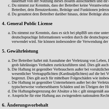
dauerhaft von der Nutzung dieses Boards ausschließen und dir e
Du nimmst zur Kenntnis, dass der Betreiber keine Verantwortung 
Betreiber, dein Benutzerkonto, Beiträge und Funktionen jederze
Du gestattest dem Betreiber darüber hinaus, deine Beiträge abz
4. General Public License
Du nimmst zur Kenntnis, dass es sich bei phpBB um eine unter
deutschsprachige Informationen werden durch die deutschspr
verwendet wird. Sie können insbesondere die Verwendung der S
5. Gewährleistung
Der Betreiber haftet mit Ausnahme der Verletzung von Leben, Kö
grob fahrlässiges Verhalten zurückzuführen sind. Dies gilt au
Die Haftung ist gegenüber Verbrauchern außer bei vorsätzlich
wesentlicher Vertragspflichten (Kardinalpflichten) auf die be
begrenzt. Dies gilt auch für mittelbare Folgeschäden wie ins
Die Haftung ist gegenüber Unternehmern außer bei der Verletzu
typischerweise vorhersehbaren Schäden und im Übrigen der Höh
Die Haftungsbegrenzung der Absätze a bis c gilt sinngemäß auc
Ansprüche für eine Haftung aus zwingendem nationalem Recht 
6. Änderungsvorbehalt