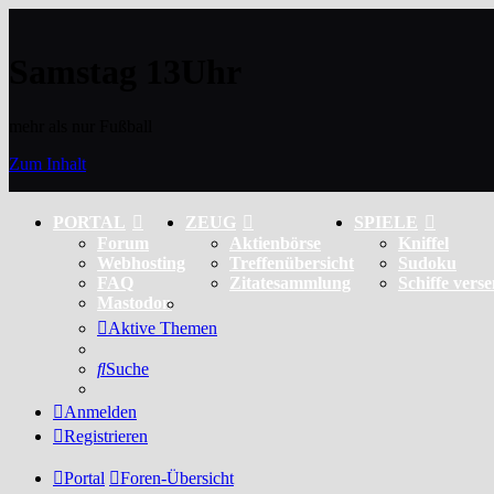
Samstag 13Uhr
mehr als nur Fußball
Zum Inhalt
PORTAL
ZEUG
SPIELE
Forum
Aktienbörse
Kniffel
Webhosting
Treffenübersicht
Sudoku
FAQ
Zitatesammlung
Schiffe vers
Mastodon
Aktive Themen
Suche
Anmelden
Registrieren
Portal
Foren-Übersicht