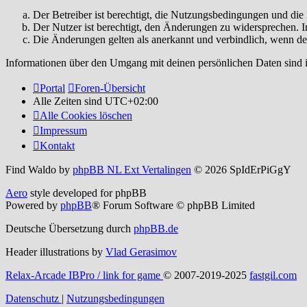
Der Betreiber ist berechtigt, die Nutzungsbedingungen und di
Der Nutzer ist berechtigt, den Änderungen zu widersprechen. I
Die Änderungen gelten als anerkannt und verbindlich, wenn d
Informationen über den Umgang mit deinen persönlichen Daten sind i
Portal
Foren-Übersicht
Alle Zeiten sind
UTC+02:00
Alle Cookies löschen
Impressum
Kontakt
Find Waldo by
phpBB NL Ext Vertalingen
© 2026 SpIdErPiGgY
Aero
style developed for phpBB
Powered by
phpBB
® Forum Software © phpBB Limited
Deutsche Übersetzung durch
phpBB.de
Header illustrations by
Vlad Gerasimov
Relax-Arcade IBPro / link for game
© 2007-2019-2025
fastgil.com
Datenschutz
|
Nutzungsbedingungen