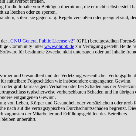
in Hausverbot erteilen.
für die Inhalte von Beiträgen übernimmt, die er nicht selbst erstellt 
it zu löschen oder zu sperren.
uändern, sofern sie gegen o. g. Regeln verstoßen oder geeignet sind, 
 der „
GNU General Public License v2
“ (GPL) bereitgestellten Foren-
achige Community unter
www.phpbb.de
zur Verfügung gestellt. Beide h
oftware für bestimmte Zwecke nicht untersagen oder auf Inhalte frem
rper und Gesundheit und der Verletzung wesentlicher Vertragspflichten
ch für mittelbare Folgeschäden wie insbesondere entgangenen Gewinn.
em oder grob fahrlässigem Verhalten oder bei Schäden aus der Verletz
i Vertragsschluss typischerweise vorhersehbaren Schäden und im übrigen
besondere entgangenen Gewinn.
ng von Leben, Körper und Gesundheit oder vorsätzlichem oder grob fah
e nach auf die vertragstypischen Durchschnittsschäden begrenzt. Dies
h zugunsten der Mitarbeiter und Erfüllungsgehilfen des Betreibers.
bleiben unberührt.