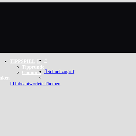
Suche
TIPPSPIEL
Tipprunde
Schnellzugriff
Comunio
enken
Unbeantwortete Themen