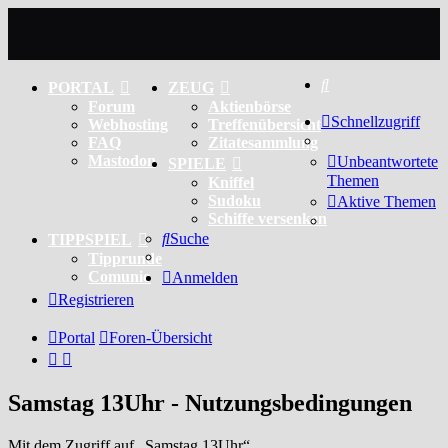
Suche
PORTAL
ZEUG
Forum
Aktienbörse
Schnellzugriff
Webhosting
Treffenübersicht
FAQ
Zitatesammlung
Mastodon
Unbeantwortete
SPIELE
Themen
Kniffel
Sudoku
Aktive Themen
Schiffe versenken
Suche
TIPPSPIEL
Tipprunde
Comunio
Anmelden
Registrieren
Portal
Foren-Übersicht
Samstag 13Uhr - Nutzungsbedingungen
Mit dem Zugriff auf „Samstag 13Uhr“