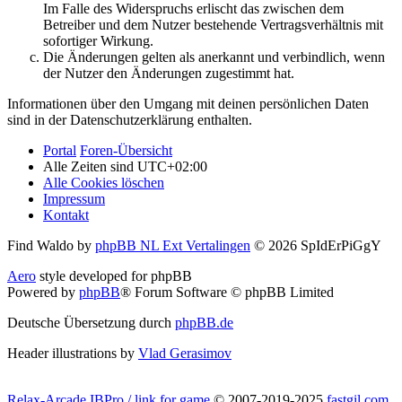
Im Falle des Widerspruchs erlischt das zwischen dem
Betreiber und dem Nutzer bestehende Vertragsverhältnis mit
sofortiger Wirkung.
Die Änderungen gelten als anerkannt und verbindlich, wenn
der Nutzer den Änderungen zugestimmt hat.
Informationen über den Umgang mit deinen persönlichen Daten
sind in der Datenschutzerklärung enthalten.
Portal
Foren-Übersicht
Alle Zeiten sind
UTC+02:00
Alle Cookies löschen
Impressum
Kontakt
Find Waldo by
phpBB NL Ext Vertalingen
© 2026 SpIdErPiGgY
Aero
style developed for phpBB
Powered by
phpBB
® Forum Software © phpBB Limited
Deutsche Übersetzung durch
phpBB.de
Header illustrations by
Vlad Gerasimov
Relax-Arcade IBPro / link for game
© 2007-2019-2025
fastgil.com