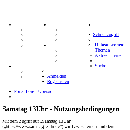
PORTAL
ZEUG
Suche
Forum
Aktienbörse
Schnellzugriff
Webhosting
Treffenübersicht
FAQ
Zitatesammlung
Unbeantwortete
Mastodon
SPIELE
Themen
Kniffel
Aktive Themen
Sudoku
Schiffe versenken
Suche
TIPPSPIEL
Tipprunde
Anmelden
Comunio
Registrieren
Portal
Foren-Übersicht
Samstag 13Uhr - Nutzungsbedingungen
Mit dem Zugriff auf „Samstag 13Uhr“
(„https://www.samstag13uhr.de“) wird zwischen dir und dem