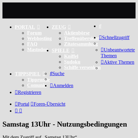
Suche
PORTAL
ZEUG
Forum
Aktienbörse
Schnellzugriff
Webhosting
Treffenübersicht
FAQ
Zitatesammlung
Mastodon
Unbeantwortete
SPIELE
Themen
Kniffel
Sudoku
Aktive Themen
Schiffe versenken
Suche
TIPPSPIEL
Tipprunde
Comunio
Anmelden
Registrieren
Portal
Foren-Übersicht
Samstag 13Uhr - Nutzungsbedingungen
Mit dem Zugriff auf „Samstag 13Uhr“