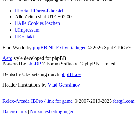
Portal
Foren-Übersicht
Alle Zeiten sind
UTC+02:00
Alle Cookies löschen
Impressum
Kontakt
Find Waldo by
phpBB NL Ext Vertalingen
© 2026 SpIdErPiGgY
Aero
style developed for phpBB
Powered by
phpBB
® Forum Software © phpBB Limited
Deutsche Übersetzung durch
phpBB.de
Header illustrations by
Vlad Gerasimov
Relax-Arcade IBPro / link for game
© 2007-2019-2025
fastgil.com
Datenschutz
|
Nutzungsbedingungen