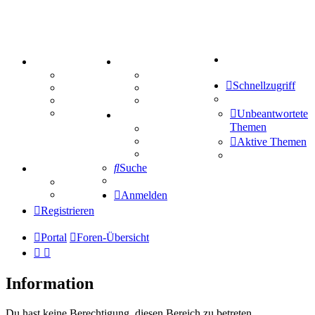
Suche
PORTAL
ZEUG
Forum
Aktienbörse
Schnellzugriff
Webhosting
Treffenübersicht
FAQ
Zitatesammlung
Mastodon
Unbeantwortete
SPIELE
Themen
Kniffel
Sudoku
Aktive Themen
Schiffe versenken
Suche
TIPPSPIEL
Tipprunde
Comunio
Anmelden
Registrieren
Portal
Foren-Übersicht
Information
Du hast keine Berechtigung, diesen Bereich zu betreten.