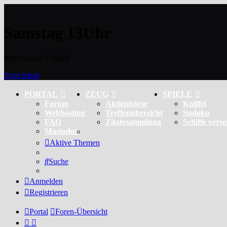
Samstag 13Uhr
mehr als nur Fußball
Zum Inhalt
PORTAL
ZEUG
SPIELE
Forum
Aktienbörse
Kniffel
Webhosting
Treffenübersicht
Sudoku
FAQ
Zitatesammlung
Schiffe vers
Mastodon
Aktive Themen
Suche
Anmelden
Registrieren
Portal
Foren-Übersicht