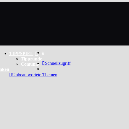
Suche
TIPPSPIEL
Tipprunde
Schnellzugriff
Comunio
enken
Unbeantwortete Themen