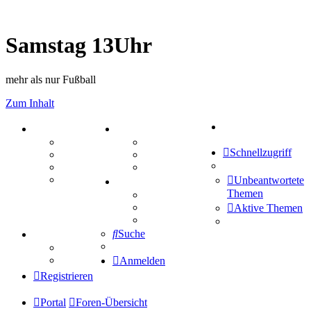
Samstag 13Uhr
mehr als nur Fußball
Zum Inhalt
Suche
PORTAL
ZEUG
Forum
Aktienbörse
Schnellzugriff
Webhosting
Treffenübersicht
FAQ
Zitatesammlung
Mastodon
Unbeantwortete
SPIELE
Themen
Kniffel
Sudoku
Aktive Themen
Schiffe versenken
Suche
TIPPSPIEL
Tipprunde
Comunio
Anmelden
Registrieren
Portal
Foren-Übersicht