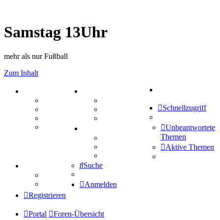
Samstag 13Uhr
mehr als nur Fußball
Zum Inhalt
Suche
PORTAL
ZEUG
Forum
Aktienbörse
Schnellzugriff
Webhosting
Treffenübersicht
FAQ
Zitatesammlung
Mastodon
Unbeantwortete
SPIELE
Themen
Kniffel
Sudoku
Aktive Themen
Schiffe versenken
Suche
TIPPSPIEL
Tipprunde
Comunio
Anmelden
Registrieren
Portal
Foren-Übersicht