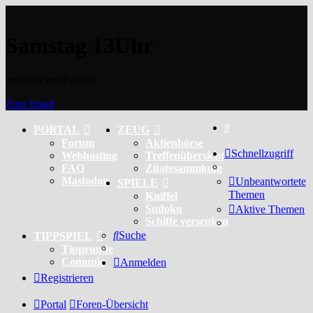
Samstag 13Uhr
mehr als nur Fußball
Zum Inhalt
Suche
PORTAL
ZEUG
Forum
Aktienbörse
Schnellzugriff
Webhosting
Treffenübersicht
FAQ
Zitatesammlung
Mastodon
Unbeantwortete
SPIELE
Themen
Kniffel
Sudoku
Aktive Themen
Schiffe versenken
Suche
TIPPSPIEL
Tipprunde
Comunio
Anmelden
Registrieren
Portal
Foren-Übersicht