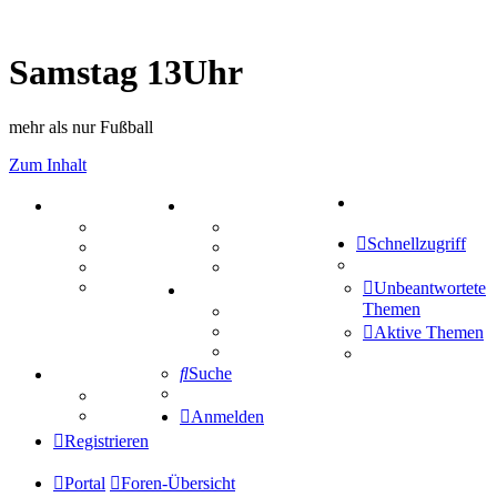
Samstag 13Uhr
mehr als nur Fußball
Zum Inhalt
Suche
PORTAL
ZEUG
Forum
Aktienbörse
Schnellzugriff
Webhosting
Treffenübersicht
FAQ
Zitatesammlung
Mastodon
Unbeantwortete
SPIELE
Themen
Kniffel
Sudoku
Aktive Themen
Schiffe versenken
Suche
TIPPSPIEL
Tipprunde
Comunio
Anmelden
Registrieren
Portal
Foren-Übersicht