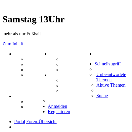
Samstag 13Uhr
mehr als nur Fußball
Zum Inhalt
PORTAL
ZEUG
Suche
Forum
Aktienbörse
Schnellzugriff
Webhosting
Treffenübersicht
FAQ
Zitatesammlung
Unbeantwortete
Mastodon
SPIELE
Themen
Kniffel
Aktive Themen
Sudoku
Schiffe versenken
Suche
TIPPSPIEL
Tipprunde
Anmelden
Comunio
Registrieren
Portal
Foren-Übersicht