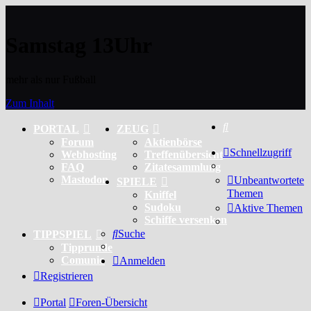
Samstag 13Uhr
mehr als nur Fußball
Zum Inhalt
Suche
PORTAL
ZEUG
Forum
Aktienbörse
Schnellzugriff
Webhosting
Treffenübersicht
FAQ
Zitatesammlung
Mastodon
Unbeantwortete
SPIELE
Themen
Kniffel
Sudoku
Aktive Themen
Schiffe versenken
Suche
TIPPSPIEL
Tipprunde
Comunio
Anmelden
Registrieren
Portal
Foren-Übersicht