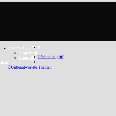
Suche
TIPPSPIEL
Tipprunde
Schnellzugriff
Comunio
enken
Unbeantwortete Themen