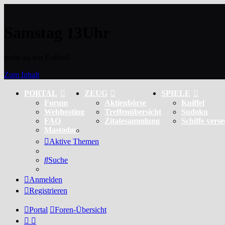
Samstag 13Uhr
mehr als nur Fußball
Zum Inhalt
PORTAL
ZEUG
SPIELE
Forum
Aktienbörse
Kniffel
Webhosting
Treffenübersicht
Sudoku
FAQ
Zitatesammlung
Schiffe vers
Mastodon
Aktive Themen
Suche
Anmelden
Registrieren
Portal
Foren-Übersicht