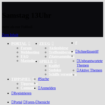
Samstag 13Uhr
mehr als nur Fußball
Zum Inhalt
Suche
PORTAL
ZEUG
Forum
Aktienbörse
Schnellzugriff
Webhosting
Treffenübersicht
FAQ
Zitatesammlung
Mastodon
Unbeantwortete
SPIELE
Themen
Kniffel
Sudoku
Aktive Themen
Schiffe versenken
Suche
TIPPSPIEL
Tipprunde
Comunio
Anmelden
Registrieren
Portal
Foren-Übersicht