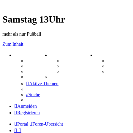
Samstag 13Uhr
mehr als nur Fußball
Zum Inhalt
PORTAL
ZEUG
SPIELE
Forum
Aktienbörse
Kniffel
Webhosting
Treffenübersicht
Sudoku
FAQ
Zitatesammlung
Schiffe vers
Mastodon
Aktive Themen
Suche
Anmelden
Registrieren
Portal
Foren-Übersicht