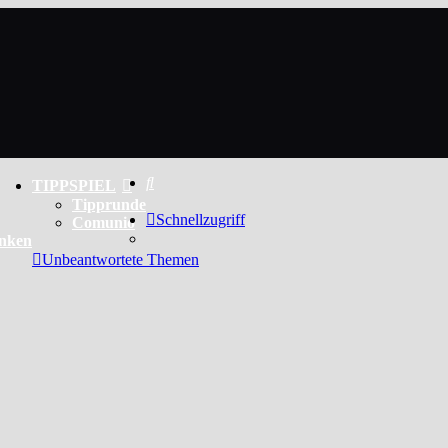
Suche
TIPPSPIEL
Tipprunde
Schnellzugriff
Comunio
enken
Unbeantwortete Themen