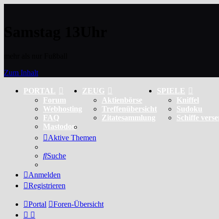
Samstag 13Uhr
mehr als nur Fußball
Zum Inhalt
PORTAL
ZEUG
SPIELE
Forum
Aktienbörse
Kniffel
Webhosting
Treffenübersicht
Sudoku
FAQ
Zitatesammlung
Schiffe vers
Mastodon
Aktive Themen
Suche
Anmelden
Registrieren
Portal
Foren-Übersicht