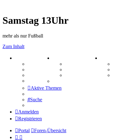
Samstag 13Uhr
mehr als nur Fußball
Zum Inhalt
PORTAL
ZEUG
SPIELE
Forum
Aktienbörse
Kniffel
Webhosting
Treffenübersicht
Sudoku
FAQ
Zitatesammlung
Schiffe vers
Mastodon
Aktive Themen
Suche
Anmelden
Registrieren
Portal
Foren-Übersicht