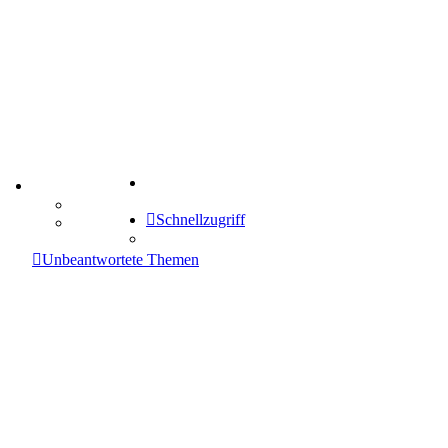
Suche
TIPPSPIEL
Tipprunde
Schnellzugriff
Comunio
enken
Unbeantwortete Themen