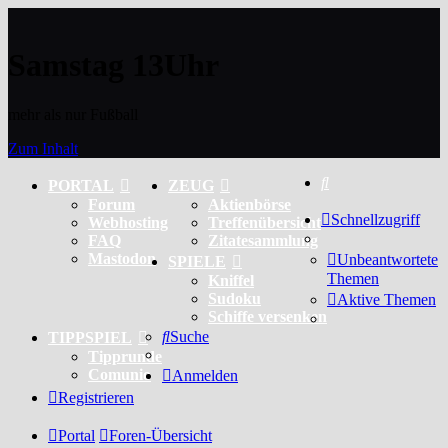
Samstag 13Uhr
mehr als nur Fußball
Zum Inhalt
Suche
PORTAL
ZEUG
Forum
Aktienbörse
Schnellzugriff
Webhosting
Treffenübersicht
FAQ
Zitatesammlung
Mastodon
Unbeantwortete
SPIELE
Themen
Kniffel
Sudoku
Aktive Themen
Schiffe versenken
Suche
TIPPSPIEL
Tipprunde
Comunio
Anmelden
Registrieren
Portal
Foren-Übersicht