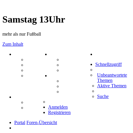
Samstag 13Uhr
mehr als nur Fußball
Zum Inhalt
PORTAL
ZEUG
Suche
Forum
Aktienbörse
Schnellzugriff
Webhosting
Treffenübersicht
FAQ
Zitatesammlung
Unbeantwortete
Mastodon
SPIELE
Themen
Kniffel
Aktive Themen
Sudoku
Schiffe versenken
Suche
TIPPSPIEL
Tipprunde
Anmelden
Comunio
Registrieren
Portal
Foren-Übersicht