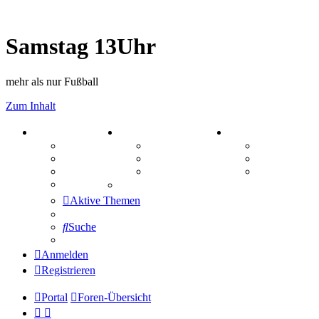
Samstag 13Uhr
mehr als nur Fußball
Zum Inhalt
PORTAL
ZEUG
SPIELE
Forum
Aktienbörse
Kniffel
Webhosting
Treffenübersicht
Sudoku
FAQ
Zitatesammlung
Schiffe vers
Mastodon
Aktive Themen
Suche
Anmelden
Registrieren
Portal
Foren-Übersicht