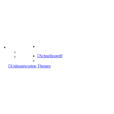
Suche
TIPPSPIEL
Tipprunde
Schnellzugriff
Comunio
enken
Unbeantwortete Themen