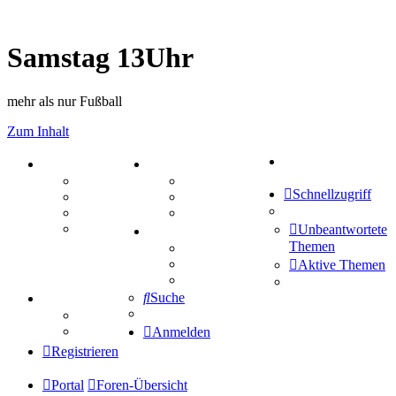
Samstag 13Uhr
mehr als nur Fußball
Zum Inhalt
Suche
PORTAL
ZEUG
Forum
Aktienbörse
Schnellzugriff
Webhosting
Treffenübersicht
FAQ
Zitatesammlung
Mastodon
Unbeantwortete
SPIELE
Themen
Kniffel
Sudoku
Aktive Themen
Schiffe versenken
Suche
TIPPSPIEL
Tipprunde
Comunio
Anmelden
Registrieren
Portal
Foren-Übersicht